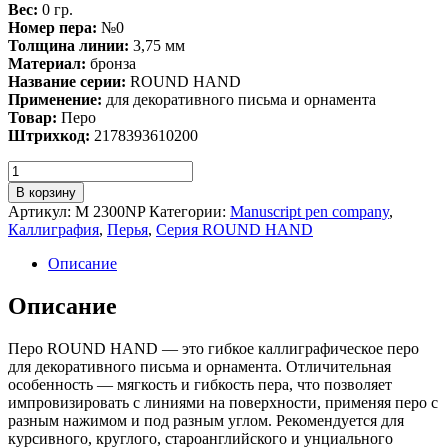
Вес:
0 гр.
Номер пера:
№0
Толщина линии:
3,75 мм
Материал:
бронза
Название серии:
ROUND HAND
Применение:
для декоративного письма и орнамента
Товар:
Перо
Штрихкод:
2178393610200
Количество
Перо
В корзину
декоративное
Артикул:
M 2300NP
Категории:
Manuscript pen company
,
№0
Каллиграфия
,
Перья
,
Серия ROUND HAND
LEONARDT
ROUND
Описание
HAND,
бронзовое
Описание
Перо ROUND HAND — это гибкое каллиграфическое перо
для декоративного письма и орнамента. Отличительная
особенность — мягкость и гибкость пера, что позволяет
импровизировать с линиями на поверхности, применяя перо с
разным нажимом и под разным углом. Рекомендуется для
курсивного, круглого, староанглийского и унциального