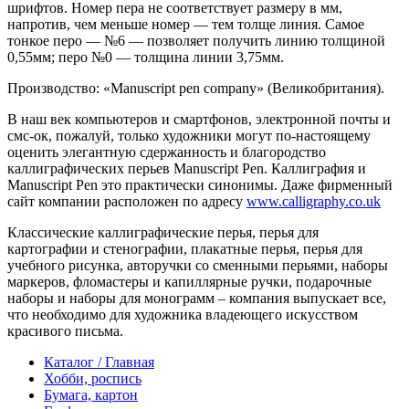
шрифтов. Номер пера не соответствует размеру в мм,
напротив, чем меньше номер — тем толще линия. Самое
тонкое перо — №6 — позволяет получить линию толщиной
0,55мм; перо №0 — толщина линии 3,75мм.
Производство: «Manuscript pen company» (Великобритания).
В наш век компьютеров и смартфонов, электронной почты и
смс-ок, пожалуй, только художники могут по-настоящему
оценить элегантную сдержанность и благородство
каллиграфических перьев Manuscript Pen. Каллиграфия и
Manuscript Pen это практически синонимы. Даже фирменный
сайт компании расположен по адресу
www.calligraphy.co.uk
Классические каллиграфические перья, перья для
картографии и стенографии, плакатные перья, перья для
учебного рисунка, авторучки со сменными перьями, наборы
маркеров, фломастеры и капиллярные ручки, подарочные
наборы и наборы для монограмм – компания выпускает все,
что необходимо для художника владеющего искусством
красивого письма.
Каталог / Главная
Хобби, роспись
Бумага, картон