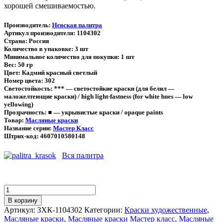
хорошей смешиваемостью.
Производитель:
Невская палитра
Артикул производителя:
1104302
Страна:
Россия
Количество в упаковке: 3 шт
Минимальное количество для покупки: 1 шт
Вес: 50 гр
Цвет: Кадмий красный светлый
Номер цвета: 302
Светостойкость: *** — светостойкие краски (для белил —
маложелтеющие краски) / high light-fastness (for white hues — low
yellowing)
Прозрачность: ■ — укрывистые краски / opaque paints
Товар:
Масляные краски
Название серии:
Мастер Класс
Штрих-код: 4607010580148
Вся палитра
Количество
"Кадмий
В корзину
красный
Артикул:
ЗХК-1104302
Категории:
Краски художественные
,
светлый"
Масляные краски
,
Масляные краски Мастер класс
,
Масляные