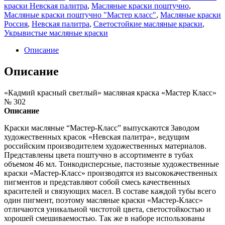
масляная
краски Невская палитра
,
Масляные краски поштучно
,
краска
Масляные краски поштучно "Мастер класс"
,
Масляные краски
"Мастер
Россия
,
Невская палитра
,
Светостойкие масляные краски
,
Класс"
Укрывистые масляные краски
№
302
Описание
Описание
«Кадмий красный светлый» масляная краска «Мастер Класс»
№ 302
Описание
Краски масляные “Мастер-Класс” выпускаются Заводом
художественных красок «Невская палитра», ведущим
российским производителем художественных материалов.
Представлены цвета поштучно в ассортименте в тубах
объемом 46 мл. Тонкодисперсные, пастозные художественные
краски «Мастер-Класс» производятся из высококачественных
пигментов и представляют собой смесь качественных
красителей и связующих масел. В составе каждой тубы всего
один пигмент, поэтому масляные краски «Мастер-Класс»
отличаются уникальной чистотой цвета, светостойкостью и
хорошей смешиваемостью. Так же в наборе использованы