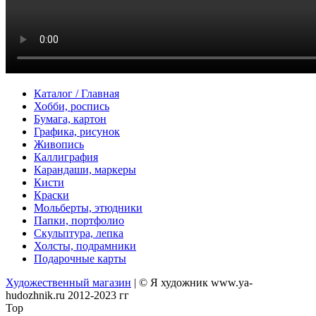
Каталог / Главная
Хобби, роспись
Бумага, картон
Графика, рисунок
Живопись
Каллиграфия
Карандаши, маркеры
Кисти
Краски
Мольберты, этюдники
Папки, портфолио
Скульптура, лепка
Холсты, подрамники
Подарочные карты
Художественный магазин
| © Я художник www.ya-
hudozhnik.ru
2012-2023 гг
Top