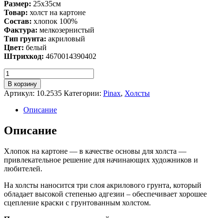
Размер:
25х35см
Товар:
холст на картоне
Состав:
хлопок 100%
Фактура:
мелкозернистый
Тип грунта:
акриловый
Цвет:
белый
Штрихкод:
4670014390402
Количество
Холст
В корзину
грунтованный
Артикул:
10.2535
Категории:
Pinax
,
Холсты
на
картоне,
Описание
хлопок
"Pinax"
Описание
25х35
см
Хлопок на картоне — в качестве основы для холста —
привлекательное решение для начинающих художников и
любителей.
На холсты наносится три слоя акрилового грунта, который
обладает высокой степенью адгезии – обеспечивает хорошее
сцепление краски с грунтованным холстом.